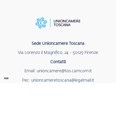
Sede Unioncamere Toscana
Via Lorenzo il Magnifico, 24 - 50129 Firenze
Contatti
Email:
unioncamere@tos.camcom.it
Pec:
unioncameretoscana@legalmail.it
Tel.:
+39 055 46881
Accedi all’area riservata
Amministrazione trasparente